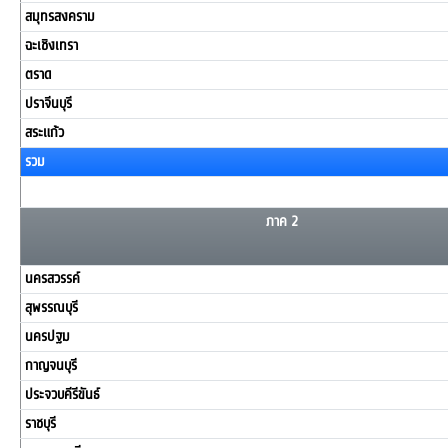
สมุทรสงคราม
ฉะเชิงเทรา
ตราด
ปราจีนบุรี
สระแก้ว
รวม
ภาค 2
นครสวรรค์
สุพรรณบุรี
นครปฐม
กาญจนบุรี
ประจวบคีรีขันธ์
ราชบุรี