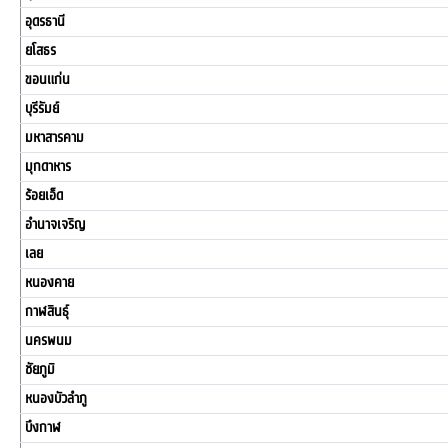
อุดรธานี
ยโสธร
ขอนแก่น
บุรีรัมย์
มหาสารคาม
มุกดาหาร
ร้อยเอ็ด
อำนาจเจริญ
เลย
หนองคาย
กาฬสินธุ์
นครพนม
ชัยภูมิ
หนองบัวลำภู
บึงกาฬ