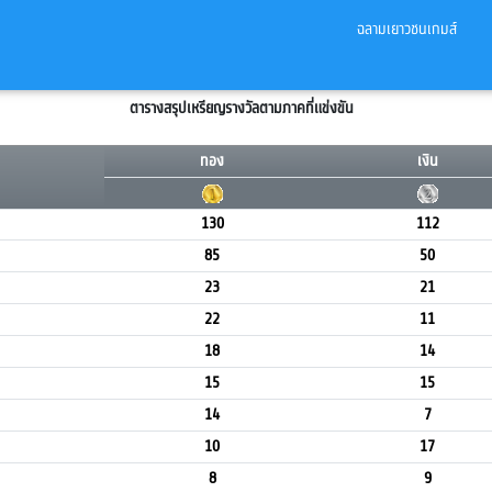
ฉลามเยาวชนเกมส์
ตารางสรุปเหรียญรางวัลตามภาคที่แข่งขัน
ทอง
เงิน
130
112
85
50
23
21
22
11
18
14
15
15
14
7
10
17
8
9