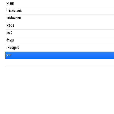
พะเยา
กำแพงเพชร
แม่ฮ่องสอน
พิจิตร
แพร่
ลำพูน
เพชรบูรณ์
รวม