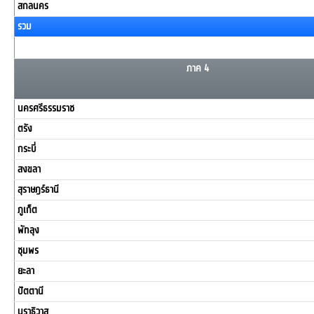
สกลนคร
รวม
ภาค 4
นครศรีธรรมราช
ตรัง
กระบี่
สงขลา
สุราษฎร์ธานี
ภูเก็ต
พัทลุง
ชุมพร
ยะลา
ปัตตานี
นราธิวาส