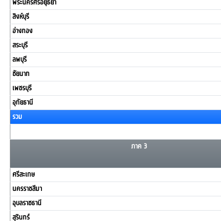
พระนครศรีอยุธยา
สิงห์บุรี
อ่างทอง
สระบุรี
ลพบุรี
ชัยนาท
เพชรบุรี
อุทัยธานี
รวม
ภาค 3
ศรีสะเกษ
นครราชสีมา
อุบลราชธานี
สุรินทร์