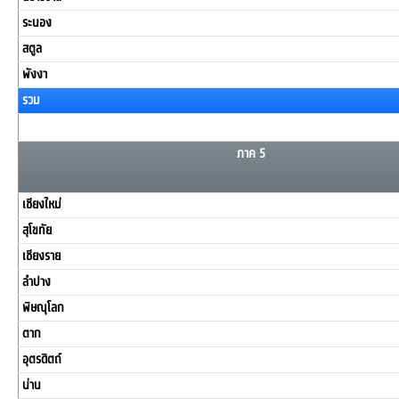
ระนอง
สตูล
พังงา
รวม
ภาค 5
เชียงใหม่
สุโขทัย
เชียงราย
ลำปาง
พิษณุโลก
ตาก
อุตรดิตถ์
น่าน