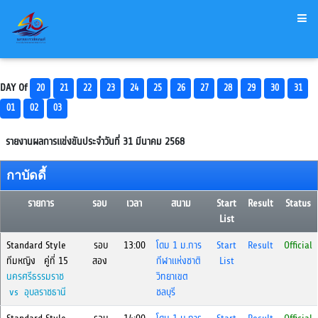
DAY Of
20
21
22
23
24
25
26
27
28
29
30
31
01
02
03
รายงานผลการแข่งขันประจำวันที่ 31 มีนาคม 2568
กาบัดดี้
รายการ
รอบ
เวลา
สนาม
Start
Result
Status
List
Standard Style
รอบ
13:00
โดม 1 ม.การ
Start
Result
Official
ทีมหญิง คู่ที่ 15
สอง
กีฬาแห่งชาติ
List
นครศรีธรรมราช
วิทยาเขต
vs อุบลราชธานี
ชลบุรี