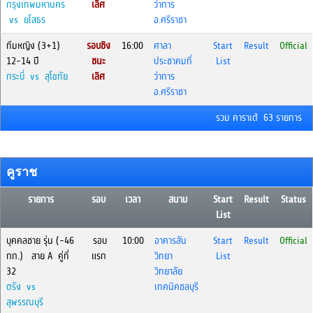
กรุงเทพมหานคร
เลิศ
ว่าการ
vs ยโสธร
อ.ศรีราชา
ทีมหญิง (3+1)
รอบชิง
16:00
ศาลา
Start
Result
Official
12-14 ปี
ชนะ
ประชาคมที่
List
กระบี่ vs สุโขทัย
เลิศ
ว่าการ
อ.ศรีราชา
รวม คาราเต้ 63 รายการ
คูราช
รายการ
รอบ
เวลา
สนาม
Start
Result
Status
List
บุคคลชาย รุ่น (-46
รอบ
10:00
อาคารสัน
Start
Result
Official
กก.) สาย A คู่ที่
แรก
วิทยา
List
32
วิทยาลัย
ตรัง vs
เทคนิคชลบุรี
สุพรรณบุรี