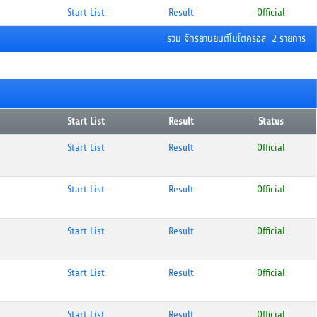
Start List
Result
Official
รวม จักรยานยนต์โมโตครอส 2 รายการ
Start List
Result
Status
Start List
Result
Official
Start List
Result
Official
Start List
Result
Official
Start List
Result
Official
Start List
Result
Official