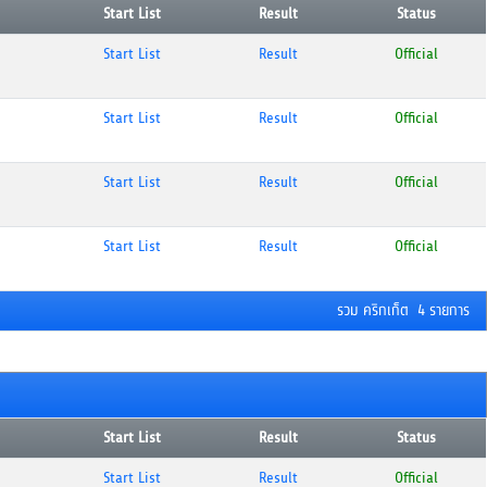
Start List
Result
Status
Start List
Result
Official
Start List
Result
Official
Start List
Result
Official
Start List
Result
Official
รวม คริกเก็ต 4 รายการ
Start List
Result
Status
Start List
Result
Official