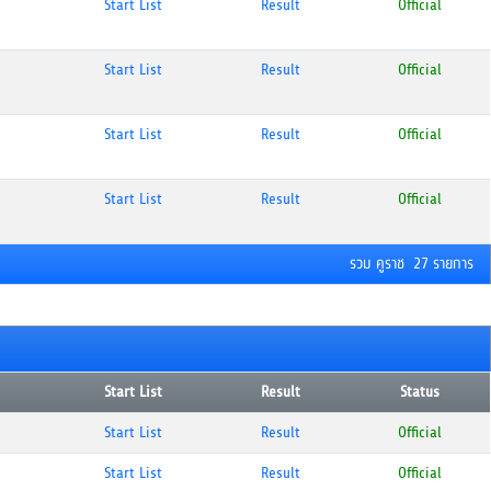
Start List
Result
Official
Start List
Result
Official
Start List
Result
Official
Start List
Result
Official
รวม คูราช 27 รายการ
Start List
Result
Status
Start List
Result
Official
Start List
Result
Official