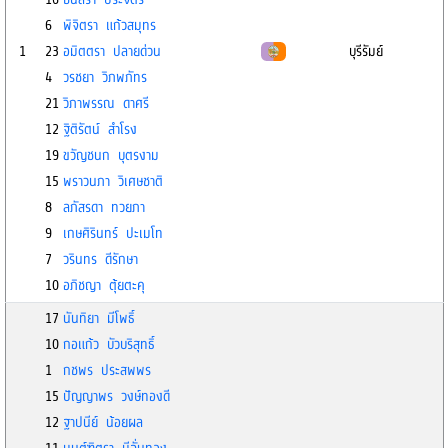
6
พิจิตรา แก้วสมุทร
1
23
อมิตตรา ปลายด่วน
บุรีรัมย์
4
วรชยา วิภพภัทร
21
วิภาพรรณ ดาศรี
12
ฐิติรัตน์ สำโรง
19
ขวัญชนก บุตรงาม
15
พราวนภา วิเศษชาติ
8
ลภัสรดา ทวยภา
9
เกษศิรินทร์ ปะเมโท
7
วรินทร ดีรักษา
10
อภิชญา ตุ้ยตะคุ
17
นันทิยา มีโพธิ์
10
กอแก้ว บัวบริสุทธิ์
1
กชพร ประสพพร
15
ปัญญาพร วงษ์ทองดี
12
ฐาปนีย์ น้อยผล