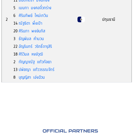
11
มนต์ฑิตรา มีจั่นทอง
5
เมนกา มงคลจิ๋วกร่าง
6
ศิรินทิพย์ ใหม่เทวิน
2
ปทุมธานี
14
ณัฐธิดา พึ่งเป้า
20
ศิรินภา พงษ์นภิส
3
ธัญพิมล คำนวน
22
อัญรินทร์ วริทธิ์จารุสิริ
18
ศิริวิมล หงษ์วุฒิ
2
กัญญาณัฐ แก้วกัลยา
13
ปพิชญา แก้ววรรณจักร์
8
บุญญิสา เอ่งฉ้วน