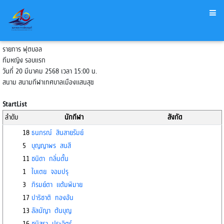
รายการ ฟุตบอล
ทีมหญิง รอบแรก
วันที่ 20 มีนาคม 2568 เวลา 15:00 น.
สนาม สนามกีฬาเทศบาลเมืองแสนสุข
StartList
ลำดับ
นักกีฬา
สังกัด
18
ธนภรณ์ สินสายรัมย์
5
บุญญาพร สนสี
11
ชนิดา กลิ่นตั้น
1
ใบเตย จอมปรุ
3
ภิรมย์ตา แต้มพิมาย
17
ปาริชาติ ทองอ้น
13
ลัลนัญา ต้นบุญ
16
ชนิสรา ประจิตร์