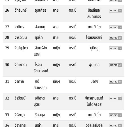
26
จักรินทร์
ชุมเศียร
ชาย
กระบี่
บิลเลียด/
สนุกเกอร์
27
จามิกร
อ่อนหยู
ชาย
กระบี่
เทควันโด
28
จารุวัฒน์
สุดรัก
ชาย
กระบี่
โรลเลอร์สกี
29
จิณ์ฏฐ์ตา
จันทร์ส่ง
หญิง
กระบี่
ยูยิตสู
แสง
30
จิณห์วรา
โรจน
หญิง
กระบี่
ฟุตบอล
รัตนาพงศ์
31
จิรกาล
ศรี
หญิง
กระบี่
บริดจ์
สัตบรรณ
32
จิรวัฒน์
อภิชาต
ชาย
กระบี่
จักรยานยนต์
บุตร
โมโตครอส
33
จิรัชญา
รักสกุล
หญิง
กระบี่
เทควันโด
34
จิรายุทธ
เหล่า
ชาย
กระบี่
วอลเลย์บอล