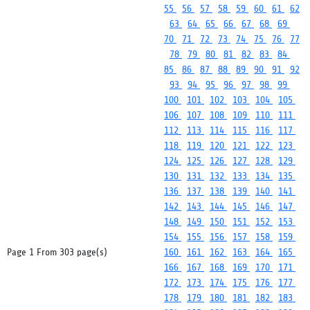
55
56
57
58
59
60
61
62
63
64
65
66
67
68
69
70
71
72
73
74
75
76
77
78
79
80
81
82
83
84
85
86
87
88
89
90
91
92
93
94
95
96
97
98
99
100
101
102
103
104
105
106
107
108
109
110
111
112
113
114
115
116
117
118
119
120
121
122
123
124
125
126
127
128
129
130
131
132
133
134
135
136
137
138
139
140
141
142
143
144
145
146
147
148
149
150
151
152
153
154
155
156
157
158
159
Page 1 From 303 page(s)
160
161
162
163
164
165
166
167
168
169
170
171
172
173
174
175
176
177
178
179
180
181
182
183