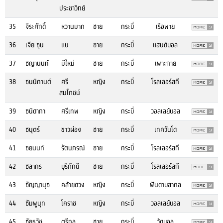
ประชาวิทย์
35
จีระศักดิ์
หวานมาก
ชาย
กระบี่
เรือพาย
36
เจีย ชุน
แบ
ชาย
กระบี่
แฮนด์บอล
37
ชญานนท์
มีใหม่
ชาย
กระบี่
เพาะกาย
38
ชนนิกานต์
ศรี
หญิง
กระบี่
โรลเลอร์สกี
สมโภชน์
39
ชนิดาภา
ศรีเทพ
หญิง
กระบี่
วอลเลย์บอล
40
ชนุตร์
ขาวผ่อง
ชาย
กระบี่
เทควันโด
41
ชยนนท์
รัตนภรณ์
ชาย
กระบี่
โรลเลอร์สกี
42
ชลากร
บุรีภักดี
ชาย
กระบี่
โรลเลอร์สกี
43
ชัญญานุช
คล้ายดวง
หญิง
กระบี่
ฟันดาบสากล
44
ชัมพูนุท
โคราช
หญิง
กระบี่
วอลเลย์บอล
45
ชัยธวัช
ตรีกุล
ชาย
กระบี่
วู้ดบอล