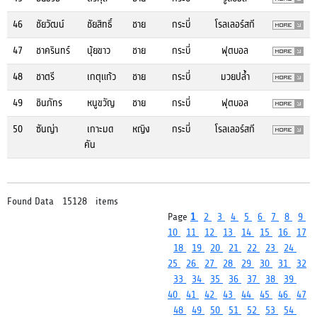
46
ชัยวัฒน์
ชัยสิทธิ์
ชาย
กระบี่
โรลเลอร์สกี
47
ชาครินทร์
นุ้ยขาว
ชาย
กระบี่
ฟุตบอล
48
ชาตรี
เกตุแก้ว
ชาย
กระบี่
มวยปล้ำ
49
ชินภัทร
หนูขวัญ
ชาย
กระบี่
ฟุตบอล
50
ซันญ่า
เกาะมด
หญิง
กระบี่
โรลเลอร์สกี
คัน
Found Data 15128 items
Page
1
2
3
4
5
6
7
8
9
10
11
12
13
14
15
16
17
18
19
20
21
22
23
24
25
26
27
28
29
30
31
32
33
34
35
36
37
38
39
40
41
42
43
44
45
46
47
48
49
50
51
52
53
54