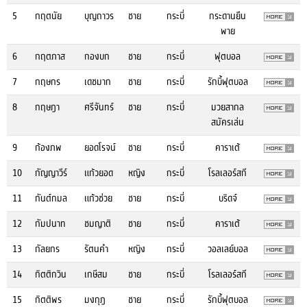
5
กฤตนัย
บุญถาวร
ชาย
กระบี่
กระดานยืน
พาย
6
กฤตภาส
กองบก
ชาย
กระบี่
ฟุตบอล
7
กฤษกร
เดชมาก
ชาย
กระบี่
รักบี้ฟุตบอล
8
กฤษฎา
ศรีจันทร์
ชาย
กระบี่
มวยสากล
สมัครเล่น
9
ก้องภพ
ยอดโรจน์
ชาย
กระบี่
คาราเต้
10
กัญญาวีร์
แก้วยอด
หญิง
กระบี่
โรลเลอร์สกี
11
กันต์กมล
แก้วช่วย
ชาย
กระบี่
บริดจ์
12
กัมปนาท
ชมญาติ
ชาย
กระบี่
คาราเต้
13
กัลยกร
รัตนคำ
หญิง
กระบี่
วอลเลย์บอล
14
กิตติกวิน
เกษีสม
ชาย
กระบี่
โรลเลอร์สกี
15
กิตติพร
มงกุฎ
ชาย
กระบี่
รักบี้ฟุตบอล