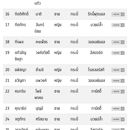
แก้ว
16
กิตติศักดิ์
นาดิ
ชาย
กระบี่
รักบี้ฟุตบอล
17
กีตภัทร
จันทร์
หญิง
กระบี่
มวยปล้ำ
นิยม
18
กีรพล
คงเพ็ชร
ชาย
กระบี่
วอลเลย์บอล
19
แก้วอัญ
วงค์สวัสดิ์
หญิง
กระบี่
อีสปอร์ต
ชิษฐา
20
ขพิชญา
ชำมลิ
หญิง
กระบี่
โรลเลอร์สกี
21
ขวัญตา
นพวงค์
หญิง
กระบี่
วอลเลย์บอล
22
คมกริบ
โพธิ
ชาย
กระบี่
กาบัดดี้
พรหม
23
คุณาธิป
บุญมี
ชาย
กระบี่
กาบัดดี้
24
จตุภัทร
ศรีสมาน
ชาย
กระบี่
มวยปล้ำ
25
จรูญวิทย์
หล่มเหลา
ชาย
กระบี่
อีสปอร์ต