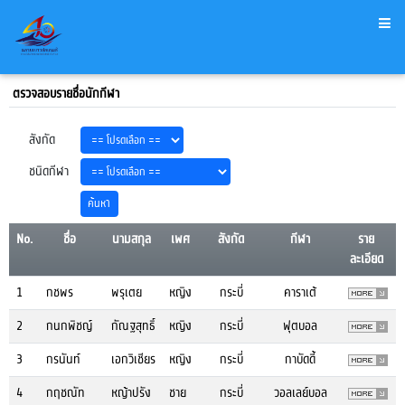
ตรวจสอบรายชื่อนักกีฬา
สังกัด
ชนิดกีฬา
No.
ชื่อ
นามสกุล
เพศ
สังกัด
กีฬา
ราย
ละเอียด
1
กชพร
พรุเตย
หญิง
กระบี่
คาราเต้
2
กนกพิชญ์
กัณฐสุทธิ์
หญิง
กระบี่
ฟุตบอล
3
กรนันท์
เอกวิเชียร
หญิง
กระบี่
กาบัดดี้
4
กฤชณัท
หญ้าปรัง
ชาย
กระบี่
วอลเลย์บอล